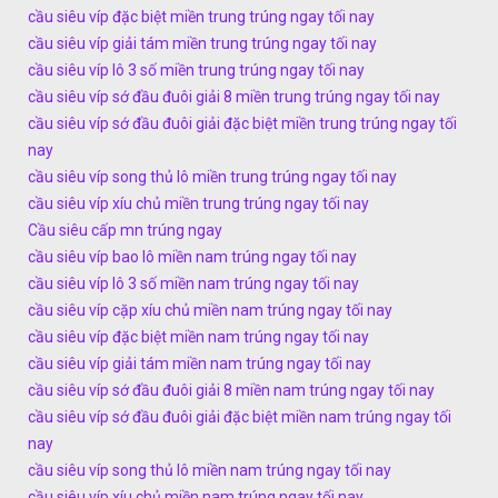
cầu siêu víp đặc biệt miền trung trúng ngay tối nay
cầu siêu víp giải tám miền trung trúng ngay tối nay
cầu siêu víp lô 3 số miền trung trúng ngay tối nay
cầu siêu víp sớ đầu đuôi giải 8 miền trung trúng ngay tối nay
cầu siêu víp sớ đầu đuôi giải đặc biệt miền trung trúng ngay tối
nay
cầu siêu víp song thủ lô miền trung trúng ngay tối nay
cầu siêu víp xíu chủ miền trung trúng ngay tối nay
Cầu siêu cấp mn trúng ngay
cầu siêu víp bao lô miền nam trúng ngay tối nay
cầu siêu víp lô 3 số miền nam trúng ngay tối nay
cầu siêu víp cặp xíu chủ miền nam trúng ngay tối nay
cầu siêu víp đặc biệt miền nam trúng ngay tối nay
cầu siêu víp giải tám miền nam trúng ngay tối nay
cầu siêu víp sớ đầu đuôi giải 8 miền nam trúng ngay tối nay
cầu siêu víp sớ đầu đuôi giải đặc biệt miền nam trúng ngay tối
nay
cầu siêu víp song thủ lô miền nam trúng ngay tối nay
cầu siêu víp xíu chủ miền nam trúng ngay tối nay