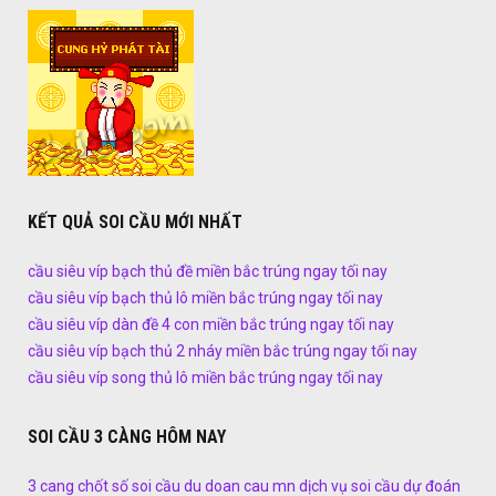
KẾT QUẢ SOI CẦU MỚI NHẤT
cầu siêu víp bạch thủ đề miền bắc trúng ngay tối nay
cầu siêu víp bạch thủ lô miền bắc trúng ngay tối nay
cầu siêu víp dàn đề 4 con miền bắc trúng ngay tối nay
cầu siêu víp bạch thủ 2 nháy miền bắc trúng ngay tối nay
cầu siêu víp song thủ lô miền bắc trúng ngay tối nay
SOI CẦU 3 CÀNG HÔM NAY
3 cang
chốt số soi cầu
du doan cau mn
dịch vụ soi cầu
dự đoán