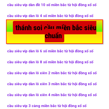
cầu siêu víp dàn đề 10 số miền bắc từ hội đồng xổ số
cầu siêu víp dàn lô 4 số miền bắc từ hội đồng xổ số
thánh soi cầu miền bắc siêu
chuẩn
cầu siêu víp dàn lô 6 số miền bắc từ hội đồng xổ số
cầu siêu víp dàn lô 8 số miền bắc từ hội đồng xổ số
cầu siêu víp dàn lô xiên 2 miền bắc từ hội đồng xổ số
cầu siêu víp dàn lô xiên 3 miền bắc từ hội đồng xổ số
cầu siêu víp dàn lô xiên 4 miền bắc từ hội đồng xổ số
cầu siêu víp 3 càng miền bắc từ hội đồng xổ số