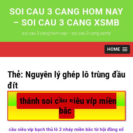
Skip
to
SOI CAU 3 CANG HOM NAY
content
– SOI CAU 3 CANG XSMB
soi cau 3 cang hom nay – soi cau 3 cang xsmb
HOME
Thẻ:
Nguyên lý ghép lô trùng đầu
đít
thánh soi cầu siêu víp miền
bắc
cầu siêu víp bạch thủ lô 2 nháy miền bắc từ hội đồng xổ