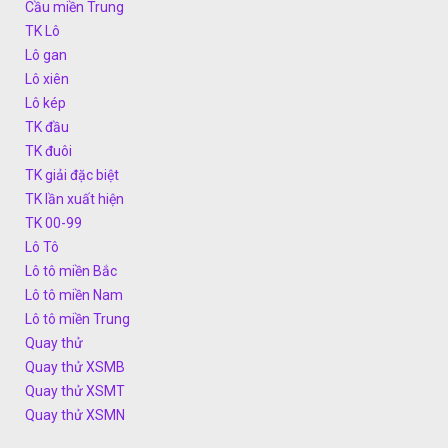
Cầu miền Trung
TK Lô
Lô gan
Lô xiên
Lô kép
TK đầu
TK đuôi
TK giải đặc biệt
TK lần xuất hiện
TK 00-99
Lô Tô
Lô tô miền Bắc
Lô tô miền Nam
Lô tô miền Trung
Quay thử
Quay thử XSMB
Quay thử XSMT
Quay thử XSMN