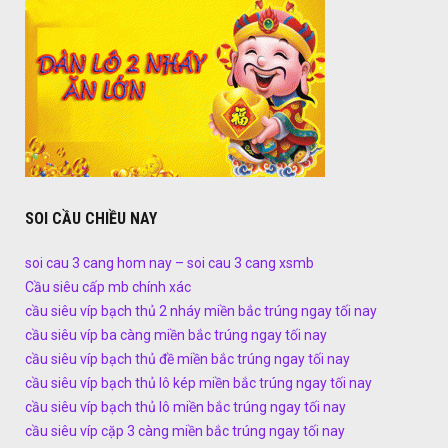
SOI CẦU CHIỀU NAY
soi cau 3 cang hom nay – soi cau 3 cang xsmb
Cầu siêu cấp mb chính xác
cầu siêu víp bạch thủ 2 nháy miền bắc trúng ngay tối nay
cầu siêu víp ba càng miền bắc trúng ngay tối nay
cầu siêu víp bạch thủ đề miền bắc trúng ngay tối nay
cầu siêu víp bạch thủ lô kép miền bắc trúng ngay tối nay
cầu siêu víp bạch thủ lô miền bắc trúng ngay tối nay
cầu siêu víp cặp 3 càng miền bắc trúng ngay tối nay