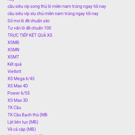
cầu siêu víp song thủ lô miền nam trúng ngay tối nay
cầu siêu víp xíu chủ miền nam trúng ngay tối nay
Sổ mơ lô đề chuẩn xác
Tư vấn lô đề chuẩn 100
TRỰC TIẾP KẾT QUẢ XS
XSMB
XSMN
XSMT
Kết quả
Vietlott
XS Mega 6/45
XS Max 4D
Power 6/55
XS Max 3D
TK Cầu
TK Cầu Bạch thủ (MB
Lật liên tục (MB)
Về cả cặp (MB)