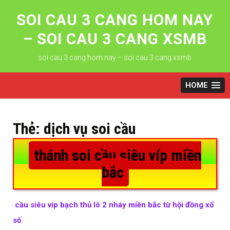
Skip
to
SOI CAU 3 CANG HOM NAY
content
– SOI CAU 3 CANG XSMB
soi cau 3 cang hom nay – soi cau 3 cang xsmb
HOME
Thẻ:
dịch vụ soi cầu
thánh soi cầu siêu víp miền
bắc
cầu siêu víp bạch thủ lô 2 nháy miền bắc từ hội đồng xổ
số