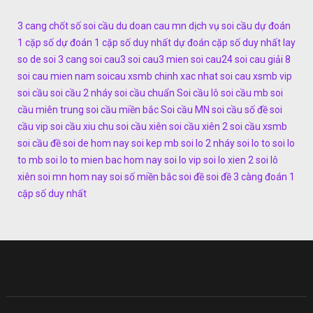
3 cang
chốt số soi cầu
du doan cau mn
dịch vụ soi cầu
dự đoán
1 cặp số
dự đoán 1 cặp số duy nhất
dự đoán cặp số duy nhất
lay
so de
soi 3 cang
soi cau3
soi cau3 mien
soi cau24
soi cau giải 8
soi cau mien nam
soicau xsmb chinh xac nhat
soi cau xsmb vip
soi cầu
soi cầu 2 nháy
soi cầu chuẩn
Soi cầu lô
soi cầu mb
soi
cầu miên trung
soi cầu miền bắc
Soi cầu MN
soi cầu số đề
soi
cầu vip
soi cầu xiu chu
soi cầu xiên
soi cầu xiên 2
soi cầu xsmb
soi cầu đề
soi de hom nay
soi kep mb
soi lo 2 nháy
soi lo to
soi lo
to mb
soi lo to mien bac hom nay
soi lo vip
soi lo xien 2
soi lô
xiên
soi mn hom nay
soi số miền bắc
soi đề
soi đề 3 càng
đoán 1
cặp số duy nhất