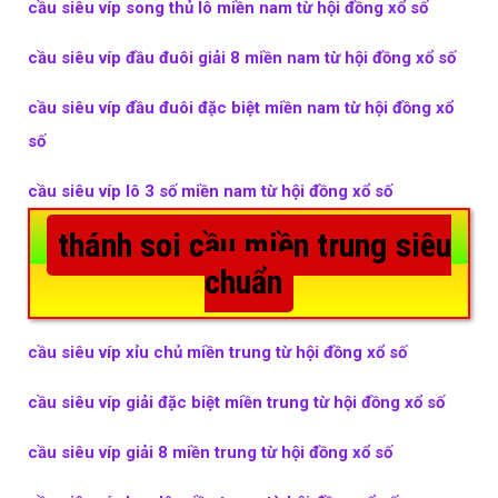
cầu siêu víp song thủ lô miền nam từ hội đồng xổ số
cầu siêu víp đầu đuôi giải 8 miền nam từ hội đồng xổ số
cầu siêu víp đầu đuôi đặc biệt miền nam từ hội đồng xổ
số
cầu siêu víp lô 3 số miền nam từ hội đồng xổ số
thánh soi cầu miền trung siêu
chuẩn
cầu siêu víp xỉu chủ miền trung từ hội đồng xổ số
cầu siêu víp giải đặc biệt miền trung từ hội đồng xổ số
cầu siêu víp giải 8 miền trung từ hội đồng xổ số