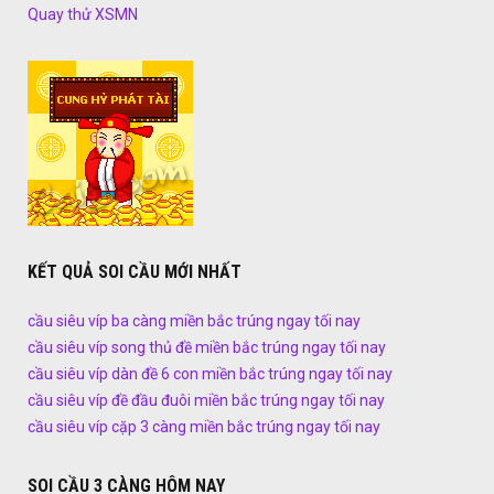
Quay thử XSMN
KẾT QUẢ SOI CẦU MỚI NHẤT
cầu siêu víp ba càng miền bắc trúng ngay tối nay
cầu siêu víp song thủ đề miền bắc trúng ngay tối nay
cầu siêu víp dàn đề 6 con miền bắc trúng ngay tối nay
cầu siêu víp đề đầu đuôi miền bắc trúng ngay tối nay
cầu siêu víp cặp 3 càng miền bắc trúng ngay tối nay
SOI CẦU 3 CÀNG HÔM NAY