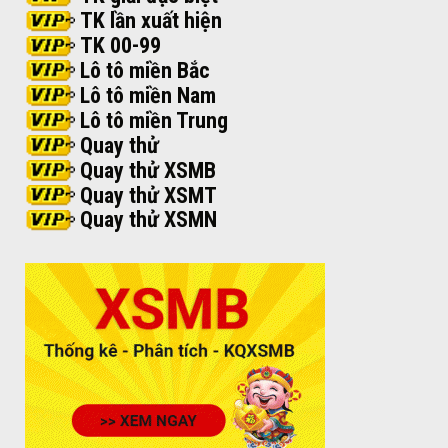
TK lần xuất hiện
TK 00-99
Lô tô miền Bắc
Lô tô miền Nam
Lô tô miền Trung
Quay thử
Quay thử XSMB
Quay thử XSMT
Quay thử XSMN