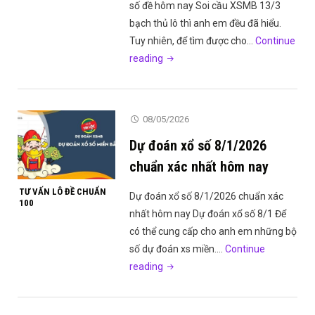
số đề hôm nay Soi cầu XSMB 13/3
kqxsmb
bạch thủ lô thì anh em đều đã hiểu.
hôm
Tuy nhiên, để tìm được cho…
Continue
nay"
"Soi
reading
cầu
XSMB
13/3/2026
08/05/2026
–
Dự đoán xổ số 8/1/2026
Dự
đoán
chuẩn xác nhất hôm nay
số
TƯ VẤN LÔ ĐỀ CHUẨN
Dự đoán xổ số 8/1/2026 chuẩn xác
đề
100
nhất hôm nay Dự đoán xổ số 8/1 Để
hôm
có thể cung cấp cho anh em những bộ
nay"
số dự đoán xs miền.…
Continue
"Dự
reading
đoán
xổ