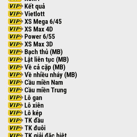
Kết quả
Vietlott
XS Mega 6/45
XS Max 4D
Power 6/55
XS Max 3D
Bạch thủ (MB)
Lật liên tục (MB)
Về cả cặp (MB)
Về nhiều nháy (MB)
Cầu miền Nam
Cầu miền Trung
Lô gan
Lô xiên
Lô kép
TK đầu
TK đuôi
TK giải đặc biệt