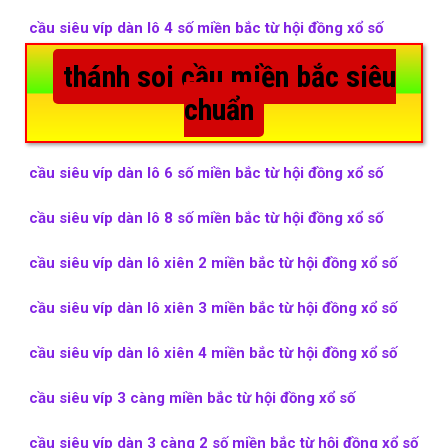
cầu siêu víp dàn lô 4 số miền bắc từ hội đồng xổ số
thánh soi cầu miền bắc siêu
chuẩn
cầu siêu víp dàn lô 6 số miền bắc từ hội đồng xổ số
cầu siêu víp dàn lô 8 số miền bắc từ hội đồng xổ số
cầu siêu víp dàn lô xiên 2 miền bắc từ hội đồng xổ số
cầu siêu víp dàn lô xiên 3 miền bắc từ hội đồng xổ số
cầu siêu víp dàn lô xiên 4 miền bắc từ hội đồng xổ số
cầu siêu víp 3 càng miền bắc từ hội đồng xổ số
cầu siêu víp dàn 3 càng 2 số miền bắc từ hội đồng xổ số