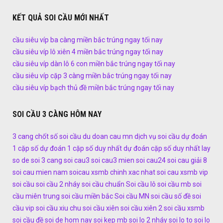
KẾT QUẢ SOI CẦU MỚI NHẤT
cầu siêu víp ba càng miền bắc trúng ngay tối nay
cầu siêu víp lô xiên 4 miền bắc trúng ngay tối nay
cầu siêu víp dàn lô 6 con miền bắc trúng ngay tối nay
cầu siêu víp cặp 3 càng miền bắc trúng ngay tối nay
cầu siêu víp bạch thủ đề miền bắc trúng ngay tối nay
SOI CẦU 3 CÀNG HÔM NAY
3 cang
chốt số soi cầu
du doan cau mn
dịch vụ soi cầu
dự đoán
1 cặp số
dự đoán 1 cặp số duy nhất
dự đoán cặp số duy nhất
lay
so de
soi 3 cang
soi cau3
soi cau3 mien
soi cau24
soi cau giải 8
soi cau mien nam
soicau xsmb chinh xac nhat
soi cau xsmb vip
soi cầu
soi cầu 2 nháy
soi cầu chuẩn
Soi cầu lô
soi cầu mb
soi
cầu miên trung
soi cầu miền bắc
Soi cầu MN
soi cầu số đề
soi
cầu vip
soi cầu xiu chu
soi cầu xiên
soi cầu xiên 2
soi cầu xsmb
soi cầu đề
soi de hom nay
soi kep mb
soi lo 2 nháy
soi lo to
soi lo