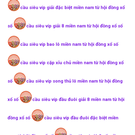
cầu siêu víp giải đặc biệt miền nam từ hội đồng xổ
số
cầu siêu víp giải 8 miền nam từ hội đồng xổ số
cầu siêu víp bao lô miền nam từ hội đồng xổ số
cầu siêu víp cặp xỉu chủ miền nam từ hội đồng xổ
số
cầu siêu víp song thủ lô miền nam từ hội đồng
xổ số
cầu siêu víp đầu đuôi giải 8 miền nam từ hội
đồng xổ số
cầu siêu víp đầu đuôi đặc biệt miền