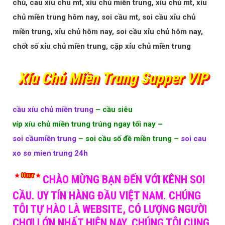
chủ, cau xiu chu mt, xỉu chủ miền trung, xỉu chủ mt, xỉu
chủ miền trung hôm nay, soi cầu mt, soi cầu xỉu chủ
miền trung, xỉu chủ hôm nay, soi cầu xỉu chủ hôm nay,
chốt số xỉu chủ miền trung, cặp xỉu chủ miền trung
Xíu Chủ Miền Trung Supper VIP
cầu xíu chủ miền trung
– cầu siêu
víp xíu chủ miền trung trúng ngay tối nay –
soi cầumiền trung
– soi cầu số đề miền trung –
soi cau
xo so mien trung 24h
CHÀO MỪNG BẠN ĐẾN VỚI KÊNH SOI
CẦU. UY TÍN HÀNG ĐẦU VIỆT NAM. CHÚNG
TÔI TỰ HÀO LÀ WEBSITE, CÓ LƯỢNG NGƯỜI
CHƠI LỚN NHẤT HIỆN NAY. CHÚNG TÔI CUNG