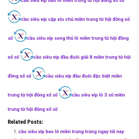
cầu siêu víp bao lô miền trung từ hội đồng xổ số
cầu siêu víp cặp xỉu chủ miền trung từ hội đồng xổ
số
cầu siêu víp song thủ lô miền trung từ hội đồng
xổ số
cầu siêu víp đầu đuôi giải 8 miền trung từ hội
đồng xổ số
cầu siêu víp đầu đuôi đặc biệt miền
trung từ hội đồng xổ số
cầu siêu víp lô 3 số miền
trung từ hội đồng xổ số
Related Posts:
cầu siêu víp bao lô miền trung trúng ngay tối nay