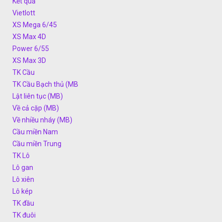
Kết quả
Vietlott
XS Mega 6/45
XS Max 4D
Power 6/55
XS Max 3D
TK Cầu
TK Cầu Bạch thủ (MB
Lật liên tục (MB)
Về cả cặp (MB)
Về nhiều nháy (MB)
Cầu miền Nam
Cầu miền Trung
TK Lô
Lô gan
Lô xiên
Lô kép
TK đầu
TK đuôi