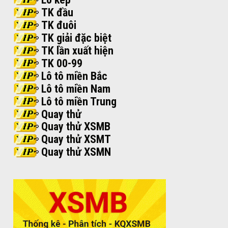
TK đầu
TK đuôi
TK giải đặc biệt
TK lần xuất hiện
TK 00-99
Lô tô miền Bắc
Lô tô miền Nam
Lô tô miền Trung
Quay thử
Quay thử XSMB
Quay thử XSMT
Quay thử XSMN