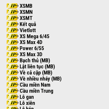
XSMB
XSMN
XSMT
Kết quả
Vietlott
XS Mega 6/45
XS Max 4D
Power 6/55
XS Max 3D
Bạch thủ (MB)
Lật liên tục (MB)
Về cả cặp (MB)
Về nhiều nháy (MB)
Cầu miền Nam
Cầu miền Trung
Lô gan
Lô xiên
Lô kép