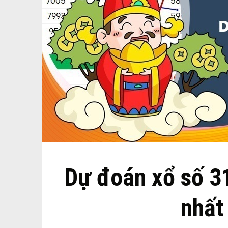
Dự đoán xổ số 3
nhất