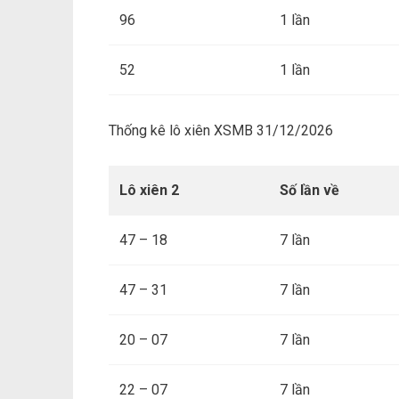
96
1 lần
52
1 lần
Thống kê lô xiên XSMB 31/12/2026
Lô xiên 2
Số lần về
47 – 18
7 lần
47 – 31
7 lần
20 – 07
7 lần
22 – 07
7 lần