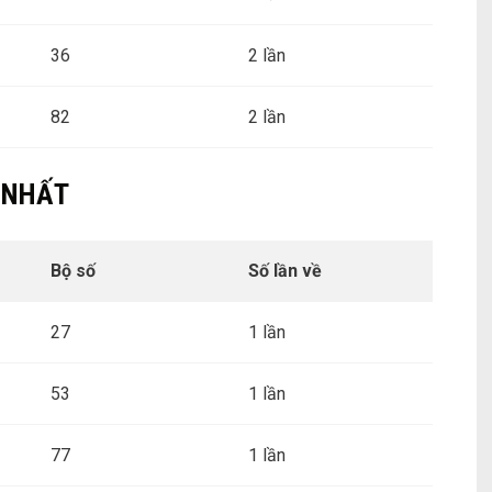
36
2 lần
82
2 lần
T NHẤT
Bộ số
Số lần về
27
1 lần
53
1 lần
77
1 lần