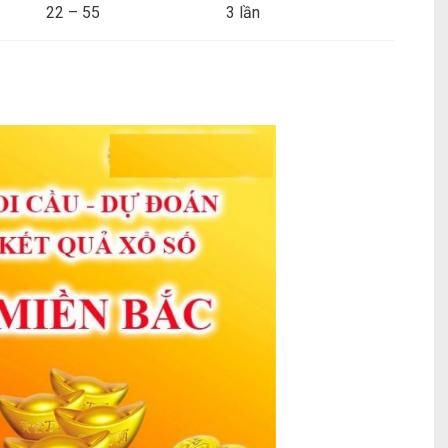
22 – 55
3 lần