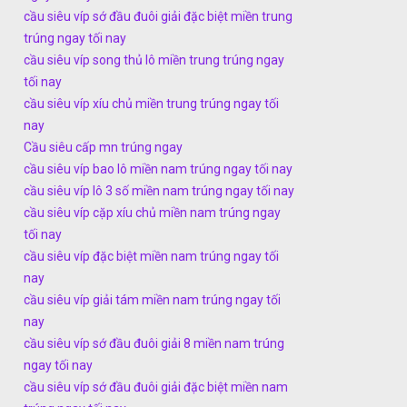
cầu siêu víp sớ đầu đuôi giải đặc biệt miền trung
trúng ngay tối nay
cầu siêu víp song thủ lô miền trung trúng ngay
tối nay
cầu siêu víp xíu chủ miền trung trúng ngay tối
nay
Cầu siêu cấp mn trúng ngay
cầu siêu víp bao lô miền nam trúng ngay tối nay
cầu siêu víp lô 3 số miền nam trúng ngay tối nay
cầu siêu víp cặp xíu chủ miền nam trúng ngay
tối nay
cầu siêu víp đặc biệt miền nam trúng ngay tối
nay
cầu siêu víp giải tám miền nam trúng ngay tối
nay
cầu siêu víp sớ đầu đuôi giải 8 miền nam trúng
ngay tối nay
cầu siêu víp sớ đầu đuôi giải đặc biệt miền nam