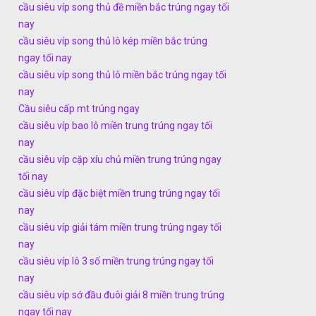
cầu siêu víp song thủ đề miền bắc trúng ngay tối
nay
cầu siêu víp song thủ lô kép miền bắc trúng
ngay tối nay
cầu siêu víp song thủ lô miền bắc trúng ngay tối
nay
Cầu siêu cấp mt trúng ngay
cầu siêu víp bao lô miền trung trúng ngay tối
nay
cầu siêu víp cặp xíu chủ miền trung trúng ngay
tối nay
cầu siêu víp đặc biệt miền trung trúng ngay tối
nay
cầu siêu víp giải tám miền trung trúng ngay tối
nay
cầu siêu víp lô 3 số miền trung trúng ngay tối
nay
cầu siêu víp sớ đầu đuôi giải 8 miền trung trúng
ngay tối nay