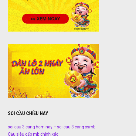
SOI CẦU CHIỀU NAY
soi cau 3 cang hom nay – soi cau 3 cang xsmb
Cầu siêu cấp mb chính xác