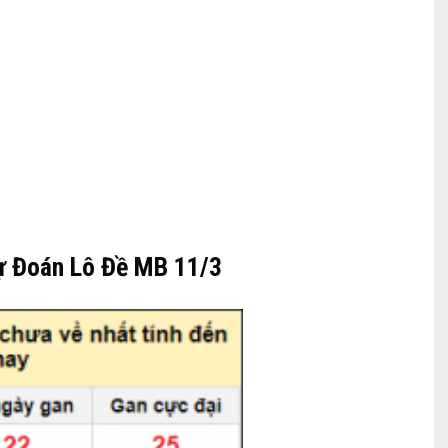
ự Đoán Lô Đề MB 11/3