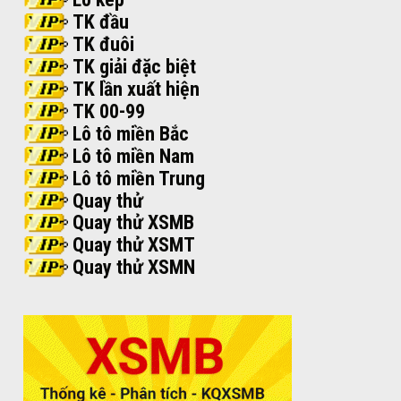
TK đầu
TK đuôi
TK giải đặc biệt
TK lần xuất hiện
TK 00-99
Lô tô miền Bắc
Lô tô miền Nam
Lô tô miền Trung
Quay thử
Quay thử XSMB
Quay thử XSMT
Quay thử XSMN