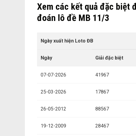
Xem các kết quả đặc biệt 
đoán lô đề MB 11/3
Ngày xuất hiện Loto ĐB
Ngày
Giải đặc biệt
07-07-2026
419
67
25-03-2026
178
67
26-05-2012
885
67
19-12-2009
284
67