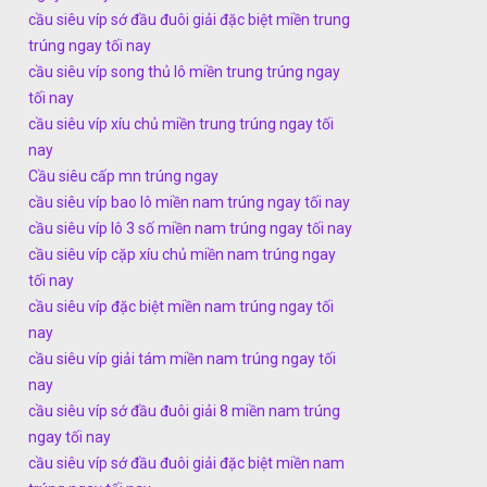
cầu siêu víp sớ đầu đuôi giải đặc biệt miền trung
trúng ngay tối nay
cầu siêu víp song thủ lô miền trung trúng ngay
tối nay
cầu siêu víp xíu chủ miền trung trúng ngay tối
nay
Cầu siêu cấp mn trúng ngay
cầu siêu víp bao lô miền nam trúng ngay tối nay
cầu siêu víp lô 3 số miền nam trúng ngay tối nay
cầu siêu víp cặp xíu chủ miền nam trúng ngay
tối nay
cầu siêu víp đặc biệt miền nam trúng ngay tối
nay
cầu siêu víp giải tám miền nam trúng ngay tối
nay
cầu siêu víp sớ đầu đuôi giải 8 miền nam trúng
ngay tối nay
cầu siêu víp sớ đầu đuôi giải đặc biệt miền nam