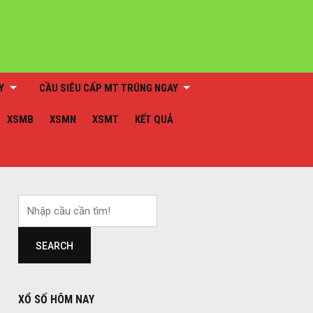
Y
CẦU SIÊU CẤP MT TRÚNG NGAY
XSMB
XSMN
XSMT
KẾT QUẢ
SEARCH
XỔ SỐ HÔM NAY