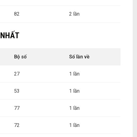
82
2 lần
T NHẤT
Bộ số
Số lần về
27
1 lần
53
1 lần
77
1 lần
72
1 lần