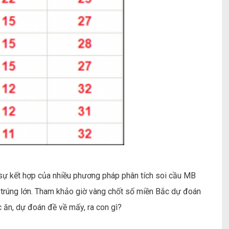
sự kết hợp của nhiều phương pháp phân tích soi cầu MB
, trúng lớn. Tham khảo giờ vàng chốt số miền Bắc dự đoán
c ăn, dự đoán đề về mấy, ra con gì?